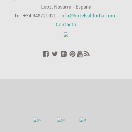
Leoz, Navarra - España
Tel. +34 948721021 -
info@hotelvaldorba.com
-
Contacto
HOTEL VALDORBA
. © Todos los derechos reservados.
Home
/
Contacto
/
Reservas
/
Newsletter
/
Gestión Ambiental
/
Mapa
del Sitio
/
Aviso legal
/
Política de Cookies
/
Política de Privacidad
Español
English
Français
Este sitio web utiliza cookies propias y de terceros para su
funcionamiento, para mantener la sesión y personalizar la