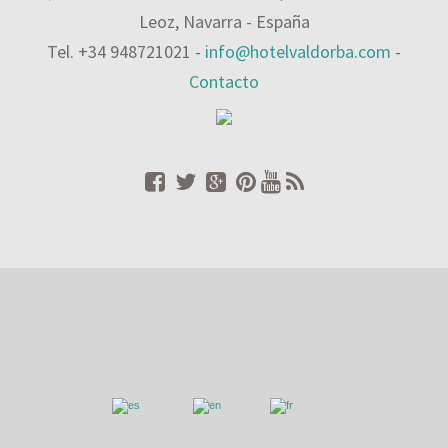
Leoz, Navarra - España
Tel. +34 948721021 -
info@hotelvaldorba.com
-
Contacto
HOTEL VALDORBA
. © Todos los derechos reservados.
Home
/
Contacto
/
Reservas
/
Newsletter
/
Gestión Ambiental
/
Mapa
del Sitio
/
Aviso legal
/
Política de Cookies
/
Política de Privacidad
Español
English
Français
Este sitio web utiliza cookies propias y de terceros para su
funcionamiento, para mantener la sesión y personalizar la